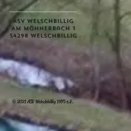
ASV Welschbillig
Am Möhnerbach 1
54298 Welschbillig
© 2021 ASV Welschbillig 1975 e.V.